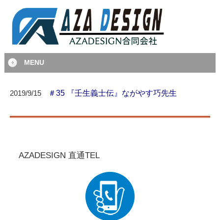
MENU
＃35 『壬生義士伝』ながやす巧先生
2019/9/15
AZADESIGN 直通TEL