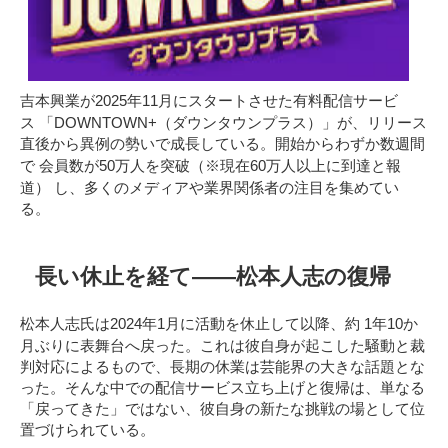
吉本興業が2025年11月にスタートさせた有料配信サービ
「DOWNTOWN+（ダウンタウンプラス）」
ス
が、リリース
直後から異例の勢いで成長している。開始からわずか数週間
会員数が50万人を突破（※現在60万人以上に到達と報
で
道）
し、多くのメディアや業界関係者の注目を集めてい
る。
長い休止を経て――松本人志の復帰
1年10か
松本人志氏は2024年1月に活動を休止して以降、約
月ぶりに表舞台へ戻った
。これは彼自身が起こした騒動と裁
判対応によるもので、長期の休業は芸能界の大きな話題とな
った。そんな中での配信サービス立ち上げと復帰は、単なる
「戻ってきた」ではない、彼自身の新たな挑戦の場として位
置づけられている。