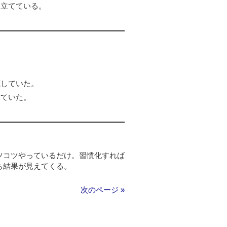
を立てている。
底していた。
っていた。
ツコツやっているだけ。習慣化すれば
ち結果が見えてくる。
次のページ »