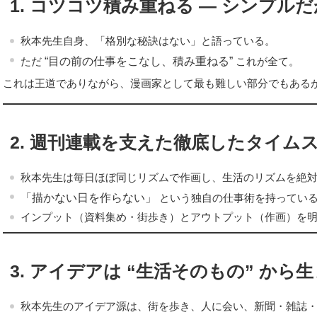
1. コツコツ積み重ねる ― シンプル
秋本先生自身、「格別な秘訣はない」と語っている。
“目の前の仕事をこなし、積み重ねる”
ただ
これが全て。
これは王道でありながら、漫画家として最も難しい部分でもある
2. 週刊連載を支えた徹底したタイム
秋本先生は毎日ほぼ同じリズムで作画し、生活のリズムを絶
「描かない日を作らない」
という独自の仕事術を持ってい
インプット（資料集め・街歩き）とアウトプット（作画）を
3. アイデアは “生活そのもの” から
秋本先生のアイデア源は、街を歩き、人に会い、新聞・雑誌